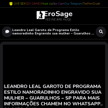
LIVE SEX
SEX GAMES
Hook Up
Sex Cam
Our Telegram
ThePornDude
EroSage
YES WE ARE HUGE
Leandro Leal Garoto de Programa Estilo
namoradinho Engravido sua mulher – Guarulhos –
SP Para mais informações chamem no WhatsApp..
31 9670-0449
LEANDRO LEAL GAROTO DE PROGRAMA
ESTILO NAMORADINHO ENGRAVIDO SUA
MULHER – GUARULHOS – SP PARA MAIS
INFORMAÇÕES CHAMEM NO WHATSAPP..